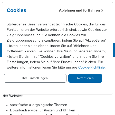
Skip to main content
Cookies
Ablehnen und fortfahren
Stallergenes Greer verwendet technische Cookies, die für das
Funktionieren der Website erforderlich sind, sowie Cookies zur
Zielgruppenmessung. Sie können die Cookies zur
Zielgruppenmessung akzeptieren, indem Sie auf "Akzeptieren"
klicken, oder sie ablehnen, indem Sie auf "Ablehnen und
fortfahren" klicken. Sie können Ihre Meinung jederzeit ändern;
klicken Sie dann auf "Cookies verwalten" und ändern Sie Ihre
DOCCHECK
Einstellungen, indem Sie auf "Ihre Einstellungen" klicken. Für
weitere Informationen lesen Sie bitte unsere
Cookie-Richtlinie
.
Sie haben einen Bereich angewählt, der Informationen über
verschreibungspflichtige Arzneimittel enthält. Nach Bestimmungen
Ihre Einstellungen
Akzeptieren
des Arzneimittelwerbegesetzes (AMG) dürfen diese Informationen
nur medizinischen Fachkreisen zugänglich gemacht werden.
Nach dem Login, haben Sie Zugriff auf die erweiterten Funktionen
der Website:
spezifische allergologische Themen
Downloadservice für Praxen und Kliniken