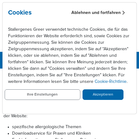
Skip to main content
Cookies
Ablehnen und fortfahren
Stallergenes Greer verwendet technische Cookies, die für das
Funktionieren der Website erforderlich sind, sowie Cookies zur
Zielgruppenmessung. Sie können die Cookies zur
Zielgruppenmessung akzeptieren, indem Sie auf "Akzeptieren"
klicken, oder sie ablehnen, indem Sie auf "Ablehnen und
fortfahren" klicken. Sie können Ihre Meinung jederzeit ändern;
klicken Sie dann auf "Cookies verwalten" und ändern Sie Ihre
DOCCHECK
Einstellungen, indem Sie auf "Ihre Einstellungen" klicken. Für
weitere Informationen lesen Sie bitte unsere
Cookie-Richtlinie
.
Sie haben einen Bereich angewählt, der Informationen über
verschreibungspflichtige Arzneimittel enthält. Nach Bestimmungen
Ihre Einstellungen
Akzeptieren
des Arzneimittelwerbegesetzes (AMG) dürfen diese Informationen
nur medizinischen Fachkreisen zugänglich gemacht werden.
Nach dem Login, haben Sie Zugriff auf die erweiterten Funktionen
der Website:
spezifische allergologische Themen
Downloadservice für Praxen und Kliniken