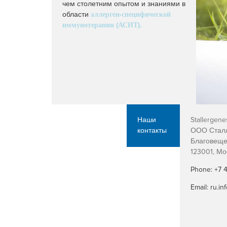
чем столетним опытом и знаниями в
области
аллерген-специфической
иммунотерапии (АСИТ)
.
Наши
Stallergene
контакты
ООО Сталл
Благовещен
123001, Мо
Phone: +7 
Email: ru.i