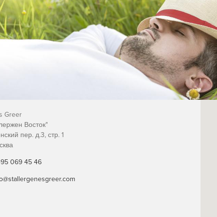
s Greer
ержен Восток"
ский пер. д.3, стр. 1
сква
495 069 45 46
nfo@stallergenesgreer.com