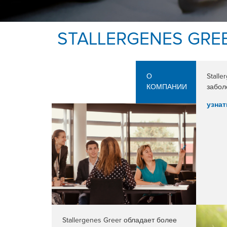
STALLERGENES GRE
О
Stall
КОМПАНИИ
забол
узна
Stallergenes Greer обладает более