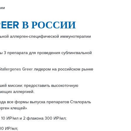
сии
REER В РОССИИ
вальной аллерген-специфической иммунотерапии
ы 3 препарата для проведения сублингвальной
tallergenes Greer лидером на российском рынке
ей миссии: предоставить высокоточную
ающих аллергией.
ода все формы выпуска препаратов Сталораль
ерген клещей»
 10 ИР/мл и 2 флакона 300 ИР/мл;
00 ИР/мл;