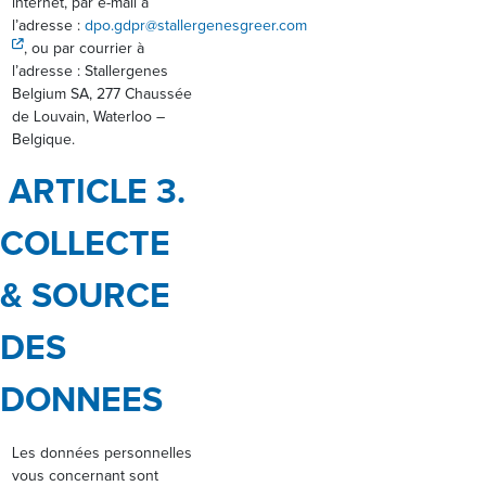
internet, par e-mail à
l’adresse :
dpo.gdpr@stallergenesgreer.com
, ou par courrier à
l’adresse : Stallergenes
Belgium SA, 277 Chaussée
de Louvain, Waterloo –
Belgique.
ARTICLE 3.
COLLECTE
& SOURCE
DES
DONNEES
Les données personnelles
vous concernant sont