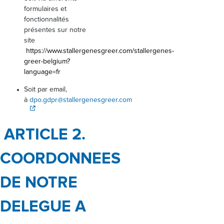
formulaires et
fonctionnalités
présentes sur notre
site
https://www.stallergenesgreer.com/stallergenes-
greer-belgium?
language=fr
Soit par email,
à
dpo.gdpr@stallergenesgreer.com
ARTICLE 2.
COORDONNEES
DE NOTRE
DELEGUE A