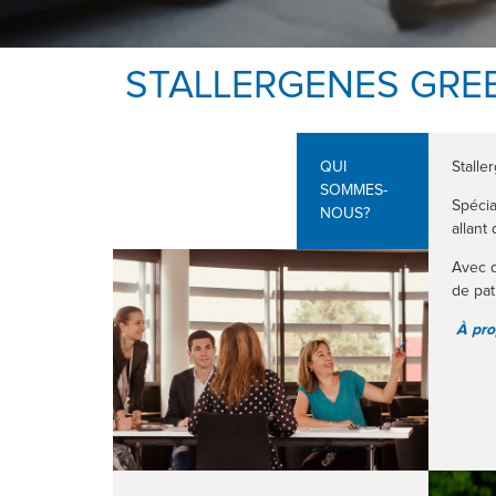
STALLERGENES GRE
QUI
Stalle
SOMMES-
Spécia
NOUS?
allant
Avec d
de pat
À pro