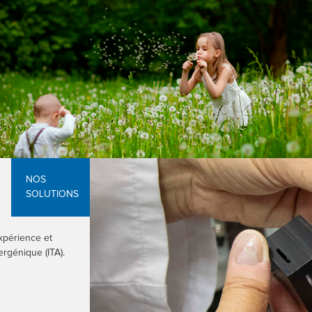
NOS
SOLUTIONS
xpérience et
rgénique (ITA).