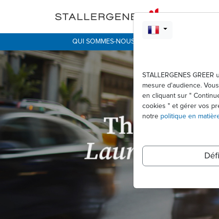
Aller au contenu principal
QUI SOMMES-NOUS
LES ALLERGIES
STALLERGENES GREER util
mesure d'audience. Vous 
en cliquant sur " Continu
cookies " et gérer vos pr
notre
politique en matièr
Déf