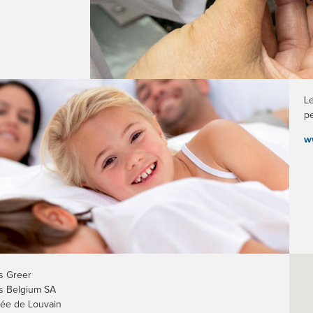
L
pe
w
s Greer
es Belgium SA
ée de Louvain