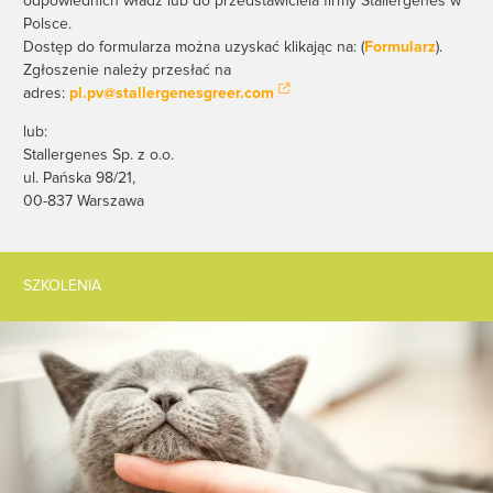
odpowiednich władz lub do przedstawiciela firmy Stallergenes w
Polsce.
Dostęp do formularza można uzyskać klikając na: (
Formularz
).
Zgłoszenie należy przesłać na
adres:
pl.pv@stallergenesgreer.com
lub:
Stallergenes Sp. z o.o.
ul. Pańska 98/21,
00-837 Warszawa
SZKOLENIA