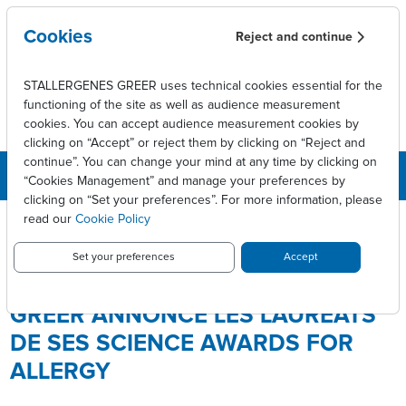
Skip to main content
Cookies
Reject and continue
STALLERGENES GREER uses technical cookies essential for the
functioning of the site as well as audience measurement
cookies. You can accept audience measurement cookies by
clicking on “Accept” or reject them by clicking on “Reject and
continue”. You can change your mind at any time by clicking on
“Cookies Management” and manage your preferences by
clicking on “Set your preferences”. For more information, please
Breadcrumb
Press releases
read our
Cookie Policy
La fondation Stallergenes Greer annonce les lauréats de ses
Science Awards for Allergy
Set your preferences
Accept
LA FONDATION STALLERGENES
GREER ANNONCE LES LAURÉATS
DE SES SCIENCE AWARDS FOR
ALLERGY