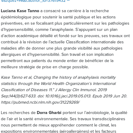
Vazquez+PA&cauthor_id=37615432
Luciana Kase Tanno
a consacré sa carrière à la recherche
épidémiologique pour soutenir la santé publique et les actions
préventives, en se focalisant plus particulièrement sur les pathologies
d’hypersensibilité, comme l’anaphylaxie. S’appuyant sur un plan
d’action académique détaillé et fondé sur les preuves, ses travaux ont
contribué à la révision de l’actuelle Classification internationale des
maladies afin de donner une plus grande visibilité aux pathologies
allergiques et d’hypersensibilité. Son travail et son implication
permettront aux patients du monde entier de bénéficier de la
meilleure stratégie de prise en charge possible.
Kase Tanno et al, Changing the history of anaphylaxis mortality
statistics through the World Health Organization’s International
Classification of Diseases 11.”
J Allergy Clin Immunol. 2019
Sep;144(3):627-633. doi: 10.1016/j.jaci.2019.05.013. Epub 2019 Jun 20.
https://pubmed.ncbi.nlm.nih.gov/31229269/
Les recherches de
Dorra Gharbi
portent sur l’aérobiologie, la qualité
de l’air et la santé environnementale. Ses travaux transdisciplinaires
nous permettent de mieux appréhender comment le climat, les
expositions environnementales (aéroallergènes) et les facteurs