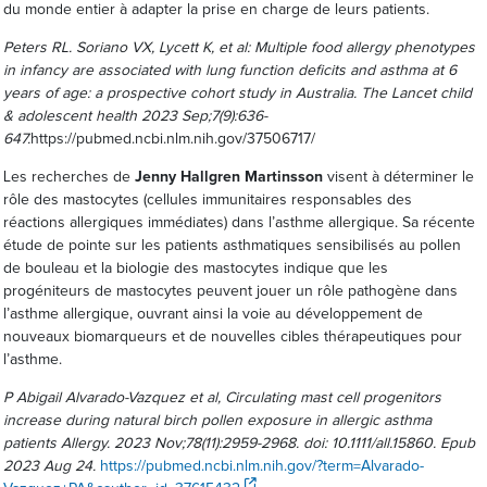
du monde entier à adapter la prise en charge de leurs patients.
Peters RL. Soriano VX, Lycett K, et al: Multiple food allergy phenotypes
in infancy are associated with lung function deficits and asthma at 6
years of age: a prospective cohort study in Australia. The Lancet child
& adolescent health 2023 Sep;7(9):636-
647.
https://pubmed.ncbi.nlm.nih.gov/37506717/
Les recherches de
Jenny Hallgren Martinsson
visent à déterminer le
rôle des mastocytes (cellules immunitaires responsables des
réactions allergiques immédiates) dans l’asthme allergique. Sa récente
étude de pointe sur les patients asthmatiques sensibilisés au pollen
de bouleau et la biologie des mastocytes indique que les
progéniteurs de mastocytes peuvent jouer un rôle pathogène dans
l’asthme allergique, ouvrant ainsi la voie au développement de
nouveaux biomarqueurs et de nouvelles cibles thérapeutiques pour
l’asthme.
P Abigail Alvarado-Vazquez et al, Circulating mast cell progenitors
increase during natural birch pollen exposure in allergic asthma
patients Allergy. 2023 Nov;78(11):2959-2968. doi: 10.1111/all.15860. Epub
2023 Aug 24.
https://pubmed.ncbi.nlm.nih.gov/?term=Alvarado-