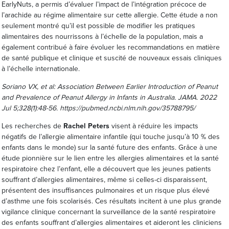
EarlyNuts, a permis d’évaluer l’impact de l’intégration précoce de
l’arachide au régime alimentaire sur cette allergie. Cette étude a non
seulement montré qu’il est possible de modifier les pratiques
alimentaires des nourrissons à l’échelle de la population, mais a
également contribué à faire évoluer les recommandations en matière
de santé publique et clinique et suscité de nouveaux essais cliniques
à l’échelle internationale.
Soriano VX, et al: Association Between Earlier Introduction of Peanut
and Prevalence of Peanut Allergy in Infants in Australia.
JAMA. 2022
Jul 5;328(1):48-56.
https://pubmed.ncbi.nlm.nih.gov/35788795/
Les recherches de
Rachel Peters
visent à réduire les impacts
négatifs de l’allergie alimentaire infantile (qui touche jusqu’à 10 % des
enfants dans le monde) sur la santé future des enfants. Grâce à une
étude pionnière sur le lien entre les allergies alimentaires et la santé
respiratoire chez l’enfant, elle a découvert que les jeunes patients
souffrant d’allergies alimentaires, même si celles-ci disparaissent,
présentent des insuffisances pulmonaires et un risque plus élevé
d’asthme une fois scolarisés. Ces résultats incitent à une plus grande
vigilance clinique concernant la surveillance de la santé respiratoire
des enfants souffrant d’allergies alimentaires et aideront les cliniciens