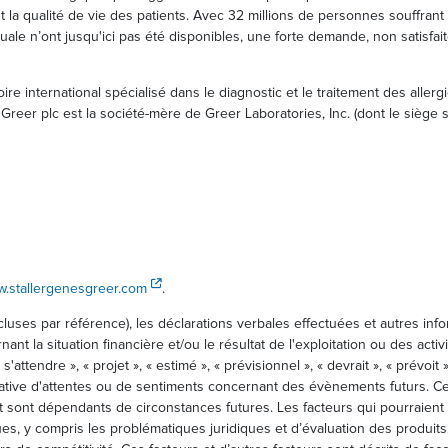
a qualité de vie des patients. Avec 32 millions de personnes souffrant d’
e n’ont jusqu'ici pas été disponibles, une forte demande, non satisfaite 
re international spécialisé dans le diagnostic et le traitement des aller
reer plc est la société-mère de Greer Laboratories, Inc. (dont le siège s
w.stallergenesgreer.com
.
luses par référence), les déclarations verbales effectuées et autres inf
ant la situation financière et/ou le résultat de l'exploitation ou des acti
s'attendre », « projet », « estimé », « prévisionnel », « devrait », « prévoit
icative d'attentes ou de sentiments concernant des évènements futurs. 
t sont dépendants de circonstances futures. Les facteurs qui pourraient in
es, y compris les problématiques juridiques et d’évaluation des produits,