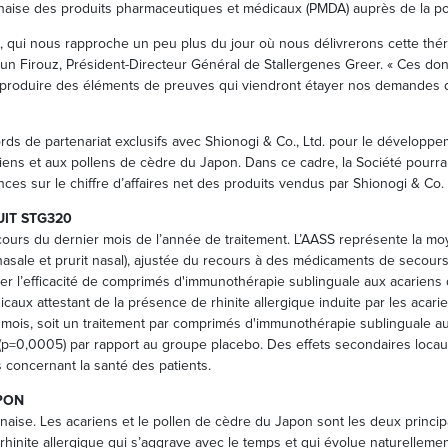
ponaise des produits pharmaceutiques et médicaux (PMDA) auprès de la po
 qui nous rapproche un peu plus du jour où nous délivrerons cette thérap
doun Firouz, Président-Directeur Général de Stallergenes Greer. « Ces d
e produire des éléments de preuves qui viendront étayer nos demandes 
s de partenariat exclusifs avec Shionogi & Co., Ltd. pour le développeme
ns et aux pollens de cèdre du Japon. Dans ce cadre, la Société pourra 
es sur le chiffre d’affaires net des produits vendus par Shionogi & Co. 
UIT STG320
au cours du dernier mois de l’année de traitement. L’AASS représente la 
nasale et prurit nasal), ajustée du recours à des médicaments de secours
er l’efficacité de comprimés d'immunothérapie sublinguale aux acariens da
ux attestant de la présence de rhinite allergique induite par les acariens
mois, soit un traitement par comprimés d'immunothérapie sublinguale aux
 (p=0,0005) par rapport au groupe placebo. Des effets secondaires locaux 
s concernant la santé des patients.
PON
ponaise. Les acariens et le pollen de cèdre du Japon sont les deux princip
 rhinite allergique qui s’aggrave avec le temps et qui évolue naturellem