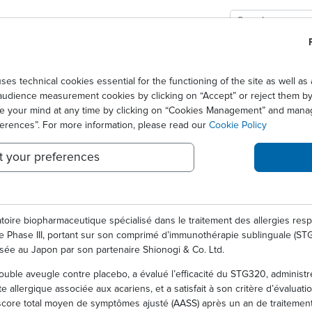
GIES
SOLUTIONS
SCIENCE
NEWS CENTER
premiers résultats positifs pour son étude pédiatrique dans la rhinite a
technical cookies essential for the functioning of the site as well 
audience measurement cookies by clicking on “Accept” or reject them by 
ER ANNONCE DES PREMIER
ge your mind at any time by clicking on “Cookies Management” and mana
ferences”. For more information, please read our
Cookie Policy
 ÉTUDE PÉDIATRIQUE DANS
t your preferences
E PAR LES ACARIENS
ratoire biopharmaceutique spécialisé dans le traitement des allergies res
e Phase III, portant sur son comprimé d’immunothérapie sublinguale (STG3
lisée au Japon par son partenaire Shionogi & Co. Ltd.
ouble aveugle contre placebo, a évalué l’efficacité du STG320, adminis
te allergique associée aux acariens, et a satisfait à son critère d’évaluat
 score total moyen de symptômes ajusté (AASS) après un an de traitement