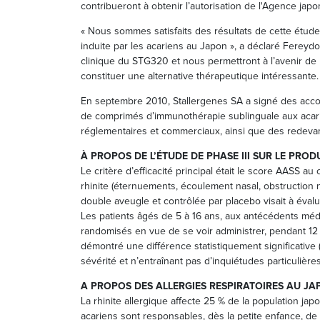
contribueront à obtenir l’autorisation de l'Agence ja
« Nous sommes satisfaits des résultats de cette étude,
induite par les acariens au Japon », a déclaré Ferey
clinique du STG320 et nous permettront à l’avenir d
constituer une alternative thérapeutique intéressante.
En septembre 2010, Stallergenes SA a signé des accord
de comprimés d’immunothérapie sublinguale aux acarie
réglementaires et commerciaux, ainsi que des redevanc
À PROPOS DE L’ÉTUDE DE PHASE III SUR LE PROD
Le critère d’efficacité principal était le score AASS 
rhinite (éternuements, écoulement nasal, obstruction 
double aveugle et contrôlée par placebo visait à évalu
Les patients âgés de 5 à 16 ans, aux antécédents médica
randomisés en vue de se voir administrer, pendant 12 
démontré une différence statistiquement significative
sévérité et n’entraînant pas d’inquiétudes particulière
A PROPOS DES ALLERGIES RESPIRATOIRES AU JA
La rhinite allergique affecte 25 % de la population ja
acariens sont responsables, dès la petite enfance, de