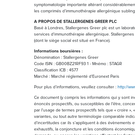
symptomatologie importante altérant considérablement l
les comprimés d’immunothérapie allergénique sublingual
A PROPOS DE STALLERGENES GREER PLC
Basé à Londres, Stallergenes Greer plc est un laboratoi
services d'immunothérapie allergénique. Stallergenes G
(dont le siège social est situé en France).
Informations boursières :
Dénomination : Stallergenes Greer
Code ISIN : GB00BZ21RF93 1 - Mnémo : STAGR
Classification ICB : 4577
Marché : Marché réglementé d'Euronext Paris
Pour plus d’informations, veuillez consulter :
http://ww
Ce document (y compris les informations qui y sont inc
énoncés prospectifs, ou susceptibles de l'être, concern
par l'usage de termes prospectifs tels que « croire », « 
variantes, ou tout autre terminologie comparable ind
d'incertitudes car ils s'appliquent à des évènements e
exhaustifs, la conjoncture et les conditions économiqu