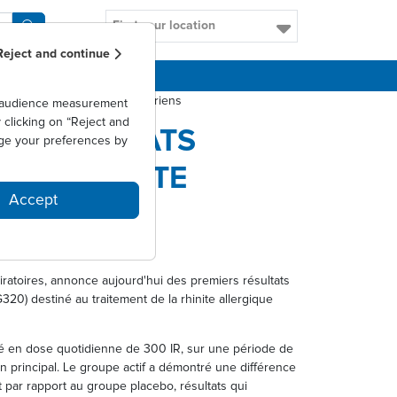
Find your location
Reject and continue
CAREERS
llergique induite par les acariens
as audience measurement
clicking on “Reject and
S RÉSULTATS
ge your preferences by
 LA RHINITE
Accept
piratoires, annonce aujourd'hui des premiers résultats
20) destiné au traitement de la rhinite allergique
tré en dose quotidienne de 300 IR, sur une période de
ion principal. Le groupe actif a démontré une différence
 par rapport au groupe placebo, résultats qui