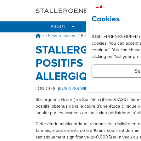
Skip to main content
Cookies
ABOUT
IMPACT
ALLER
Breadcrumb
Press releases
Stallergenes Greer annonce des 
STALLERGENES GREER uses 
cookies. You can accept 
STALLERGENES GRE
continue”. You can chan
clicking on “Set your pre
POSITIFS POUR SON
Se
ALLERGIQUE INDUIT
LONDRES--(
BUSINESS WIRE
)-- Regulatory News:
Stallergenes Greer (la « Société ») (Paris:STAGR), labo
positifs, obtenus dans le cadre d’une étude clinique d
induite par les acariens en indication pédiatrique, réa
Cette étude multicentrique, randomisée, réalisée en d
12 mois, à des enfants de 5 à 16 ans souffrant de rhini
statistiquement significative (p=0,0005) au niveau du