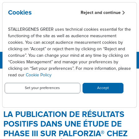
Skip to main content
Cookies
Reject and continue
STALLERGENES GREER uses technical cookies essential for the
functioning of the site as well as audience measurement
cookies. You can accept audience measurement cookies by
clicking on “Accept” or reject them by clicking on “Reject and
continue”. You can change your mind at any time by clicking on
“Cookies Management” and manage your preferences by
clicking on “Set your preferences”. For more information, please
Breadcrumb
Press releases
read our
Cookie Policy
Stallergenes Greer annonce la publication de résultats positifs
dans une étude de phase III sur Palforzia® chez l'enfant de 1 à 3
Set your preferences
Accept
ans allergique à l'arachide
STALLERGENES GREER ANNONCE
LA PUBLICATION DE RÉSULTATS
POSITIFS DANS UNE ÉTUDE DE
PHASE III SUR PALFORZIA® CHEZ