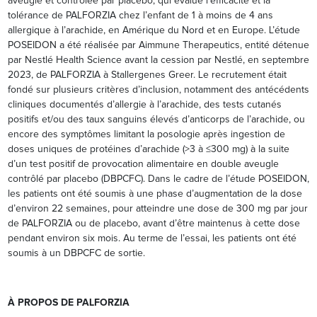
aveugle et contrôlée par placebo, qui évalue l’efficacité et la
tolérance de PALFORZIA chez l’enfant de 1 à moins de 4 ans
allergique à l’arachide, en Amérique du Nord et en Europe. L’étude
POSEIDON a été réalisée par Aimmune Therapeutics, entité détenue
par Nestlé Health Science avant la cession par Nestlé, en septembre
2023, de PALFORZIA à Stallergenes Greer. Le recrutement était
fondé sur plusieurs critères d’inclusion, notamment des antécédents
cliniques documentés d’allergie à l’arachide, des tests cutanés
positifs et/ou des taux sanguins élevés d’anticorps de l’arachide, ou
encore des symptômes limitant la posologie après ingestion de
doses uniques de protéines d’arachide (>3 à ≤300 mg) à la suite
d’un test positif de provocation alimentaire en double aveugle
contrôlé par placebo (DBPCFC). Dans le cadre de l’étude POSEIDON,
les patients ont été soumis à une phase d’augmentation de la dose
d’environ 22 semaines, pour atteindre une dose de 300 mg par jour
de PALFORZIA ou de placebo, avant d’être maintenus à cette dose
pendant environ six mois. Au terme de l’essai, les patients ont été
soumis à un DBPCFC de sortie.
À PROPOS DE PALFORZIA