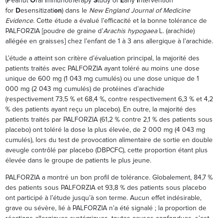
(
P
eanut
O
ral Immunotherapy
S
tudy of
E
arly
I
ntervention
for
D
esensitizati
on
) dans le
New England Journal of Medicine
Evidence
. Cette étude a évalué l’efficacité et la bonne tolérance de
PALFORZIA [poudre de graine d’
Arachis hypogaea
L. (arachide)
allégée en graisses] chez l’enfant de 1 à 3 ans allergique à l’arachide.
L’étude a atteint son critère d’évaluation principal, la majorité des
patients traités avec PALFORZIA ayant toléré au moins une dose
unique de 600 mg (1 043 mg cumulés) ou une dose unique de 1
000 mg (2 043 mg cumulés) de protéines d’arachide
(respectivement 73,5 % et 68,4 %, contre respectivement 6,3 % et 4,2
% des patients ayant reçu un placebo). En outre, la majorité des
patients traités par PALFORZIA (61,2 % contre 2,1 % des patients sous
placebo) ont toléré la dose la plus élevée, de 2 000 mg (4 043 mg
cumulés), lors du test de provocation alimentaire de sortie en double
aveugle contrôlé par placebo (DBPCFC), cette proportion étant plus
élevée dans le groupe de patients le plus jeune.
PALFORZIA a montré un bon profil de tolérance. Globalement, 84,7 %
des patients sous PALFORZIA et 93,8 % des patients sous placebo
ont participé à l’étude jusqu’à son terme. Aucun effet indésirable,
grave ou sévère, lié à PALFORZIA n’a été signalé ; la proportion de