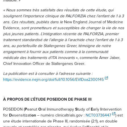
maladie. »
« Nous sommes très satisfaits des résultats de cette étude, qui
soulignent l’importance clinique de PALFORZIA chez l’enfant de 1 à 3
ans.
Ces résultats, publiés dans le
New England Journal of Medicine
Evidence
, sont prometteurs et susceptibles de changer la vie de nos
plus jeunes patients.
L’intégration récente de PALFORZIA, premier
traitement standardisé de l’allergie à l’arachide chez l’enfant de 1 à 3
ans, au portefeuille de Stallergenes Greer, témoigne de notre
engagement à fournir aux patients comme à la communauté
médicale des traitements d’ITA innovants
», commente Amer Jaber,
Chief Innovation Officer de Stallergenes Greer.
La publication est à consulter à l’adresse suivante :
https://evidence.nejm.org/doi/full/10.1056/EVIDoa2300145
À PROPOS DE L’ÉTUDE POSEIDON DE PHASE III
POSEIDON (
P
eanut
O
ral Immunotherapy
S
tudy of
E
arly
I
ntervention
for
D
esensitizati
on
– numéro clinicaltrials.gov :
NCT03736447
) est
une étude internationale de Phase III, randomisée (2:1), en double