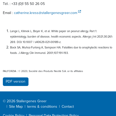
Tél. : +33 (0)1 55 50 26 05
Email :
catherine.kress@stallergenesgreer.com
Lange L, Klimek L, Beyer K, et al. White paper on peanut allergy. Part 1:
epidemiology, burden of disease, health economic aspects. Allergo j Int 2021;30:261-
269. DOi: 10.1007 / s40629-021-00189-z.
Bock SA, Muñoz-Furlong A, Sampson HA. Fatalities due to anaphylactic reactions to
foods. J Allergy Clin Immunol. 2001;107:191-193.
PALFORZIA : © 2023, Société des Produits Nestlé S.A. or its affiliates
PDF version
© 2026 Stallergenes Greer
|
Site Map
|
terms & conditions
|
Contact
Cookie Policy
|
Personal Data Protection Policy