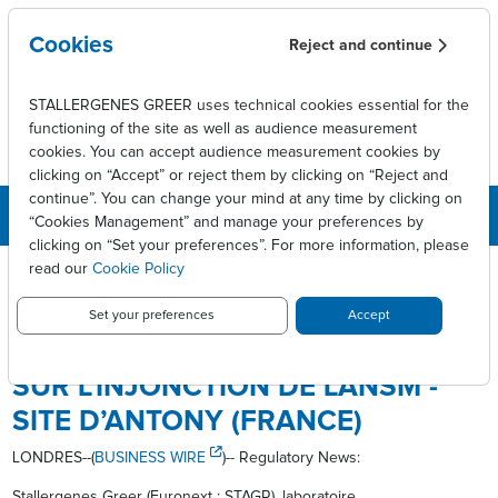
Skip to main content
Cookies
Reject and continue
STALLERGENES GREER uses technical cookies essential for the
functioning of the site as well as audience measurement
cookies. You can accept audience measurement cookies by
clicking on “Accept” or reject them by clicking on “Reject and
continue”. You can change your mind at any time by clicking on
“Cookies Management” and manage your preferences by
clicking on “Set your preferences”. For more information, please
Breadcrumb
Press releases
read our
Cookie Policy
STALLERGENES GREER : POINT SUR L’INJONCTION DE L’ANSM -
SITE D’ANTONY (FRANCE)
Set your preferences
Accept
STALLERGENES GREER : POINT
SUR L’INJONCTION DE L’ANSM -
SITE D’ANTONY (FRANCE)
LONDRES--(
BUSINESS WIRE
)-- Regulatory News:
Stallergenes Greer (Euronext : STAGR), laboratoire