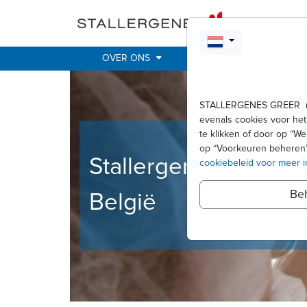
Skip to main content
OVER ONS
ALLERGIEËN
ONZE
STALLERGENES GREER maak
evenals cookies voor het
te klikken of door op “W
op “Voorkeuren beheren” 
Stallergenes Greer
cookiebeleid voor meer i
Be
België